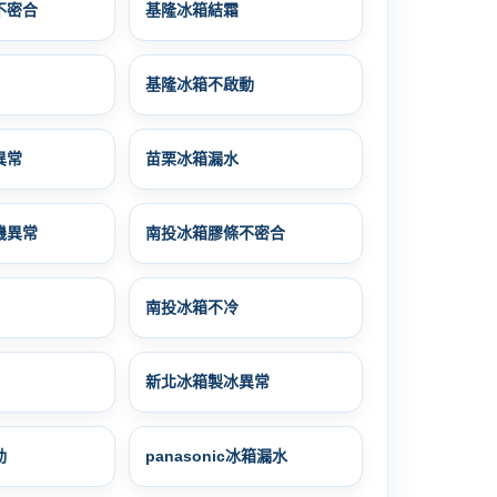
不密合
基隆冰箱結霜
基隆冰箱不啟動
異常
苗栗冰箱漏水
機異常
南投冰箱膠條不密合
南投冰箱不冷
新北冰箱製冰異常
動
panasonic冰箱漏水