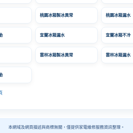
桃園冰箱製冰異常
桃園冰箱漏水
動
宜蘭冰箱漏水
宜蘭冰箱不冷
雲林冰箱製冰異常
雲林冰箱漏水
動
頁
本網域及網頁描述與商標無關，僅提供家電維修服務資訊整理。