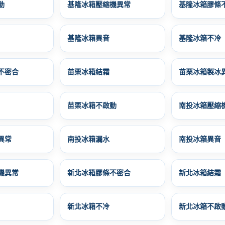
動
基隆冰箱壓縮機異常
基隆冰箱膠條
基隆冰箱異音
基隆冰箱不冷
不密合
苗栗冰箱結霜
苗栗冰箱製冰
苗栗冰箱不啟動
南投冰箱壓縮
異常
南投冰箱漏水
南投冰箱異音
機異常
新北冰箱膠條不密合
新北冰箱結霜
新北冰箱不冷
新北冰箱不啟