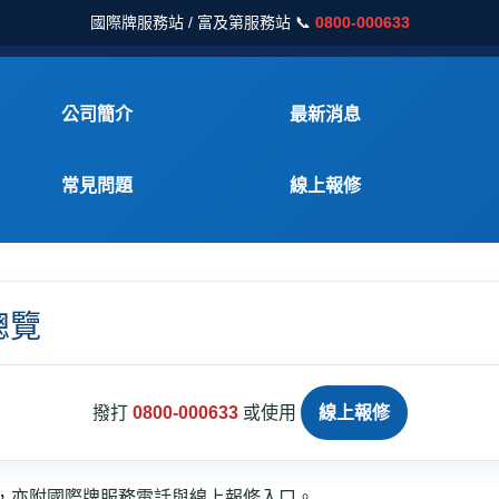
國際牌服務站 / 富及第服務站 📞
0800-000633
公司簡介
最新消息
常見問題
線上報修
總覽
撥打
0800-000633
或使用
線上報修
頁，亦附國際牌服務電話與線上報修入口。