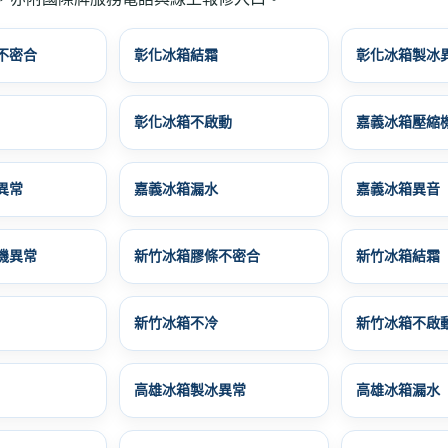
不密合
彰化冰箱結霜
彰化冰箱製冰
彰化冰箱不啟動
嘉義冰箱壓縮
異常
嘉義冰箱漏水
嘉義冰箱異音
機異常
新竹冰箱膠條不密合
新竹冰箱結霜
新竹冰箱不冷
新竹冰箱不啟
高雄冰箱製冰異常
高雄冰箱漏水