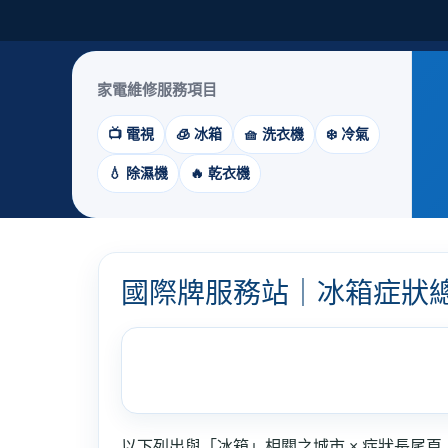
家電維修服務項目
📺 電視
🧊 冰箱
🧺 洗衣機
❄️ 冷氣
💧 除濕機
🔥 乾衣機
國際牌服務站｜冰箱症狀
以下列出與「冰箱」相關之城市 × 症狀長尾