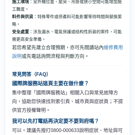
施工環境
：室外機位置、屋突、吊掛或狭小空間可能增加施
工難度。
料件與供貨
：特殊零件或停產料可能影響等待時間與替換策
略。
安全處置
：涉及漏水、電氣保護或结构性拆装的案件，可能
需更高安全準備。
若您希望先建立合理預期，亦可先閱讀站內
維修費用
說明
或先電話詢問流程與判斷方向。
常見問答（FAQ）
國際牌服務站這頁主要在做什麼？
集中整理「國際牌服務站」相關入口與常見故障方
向，協助您快速找到索引頁、城市頁與症狀頁；不提
供官方授權聲明。
我可以先打電話再決定要不要到府嗎？
可以。建議先撥打0800-000633說明症狀、地址與可