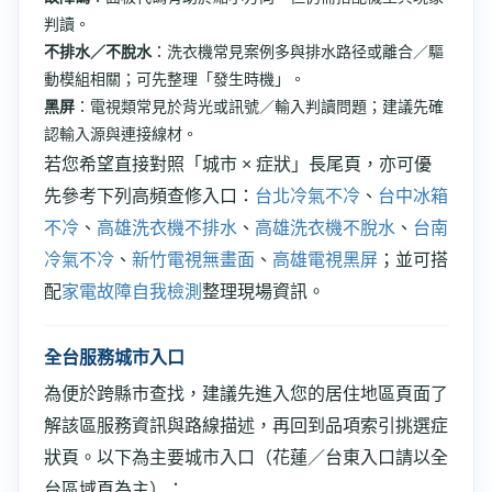
判讀。
不排水／不脫水
：洗衣機常見案例多與排水路径或離合／驅
動模組相關；可先整理「發生時機」。
黑屏
：電視類常見於背光或訊號／輸入判讀問題；建議先確
認輸入源與連接線材。
若您希望直接對照「城市 × 症狀」長尾頁，亦可優
先參考下列高頻查修入口：
台北冷氣不冷
、
台中冰箱
不冷
、
高雄洗衣機不排水
、
高雄洗衣機不脫水
、
台南
冷氣不冷
、
新竹電視無畫面
、
高雄電視黑屏
；並可搭
配
家電故障自我檢測
整理現場資訊。
全台服務城市入口
為便於跨縣市查找，建議先進入您的居住地區頁面了
解該區服務資訊與路線描述，再回到品項索引挑選症
狀頁。以下為主要城市入口（花蓮／台東入口請以全
台區域頁為主）：