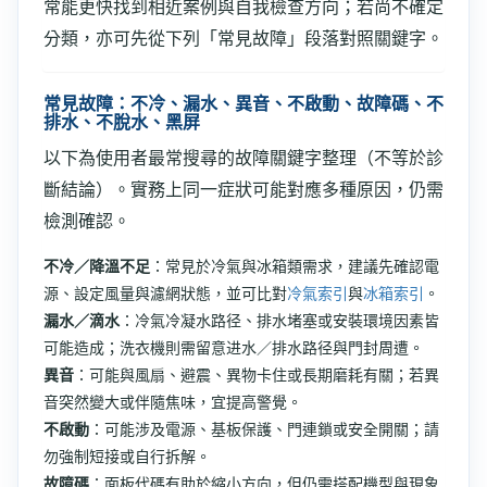
常能更快找到相近案例與自我檢查方向；若尚不確定
分類，亦可先從下列「常見故障」段落對照關鍵字。
常見故障：不冷、漏水、異音、不啟動、故障碼、不
排水、不脫水、黑屏
以下為使用者最常搜尋的故障關鍵字整理（不等於診
斷結論）。實務上同一症狀可能對應多種原因，仍需
檢測確認。
不冷／降溫不足
：常見於冷氣與冰箱類需求，建議先確認電
源、設定風量與濾網狀態，並可比對
冷氣索引
與
冰箱索引
。
漏水／滴水
：冷氣冷凝水路径、排水堵塞或安裝環境因素皆
可能造成；洗衣機則需留意进水／排水路径與門封周遭。
異音
：可能與風扇、避震、異物卡住或長期磨耗有關；若異
音突然變大或伴隨焦味，宜提高警覺。
不啟動
：可能涉及電源、基板保護、門連鎖或安全開關；請
勿強制短接或自行拆解。
故障碼
：面板代碼有助於縮小方向，但仍需搭配機型與現象