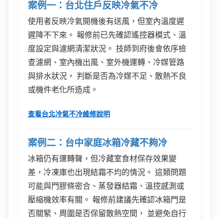
案例一：台北住戶反映冷氣不冷
使用者反映冷氣開機後有送風，但室內溫度遲
遲降不下來。 報修前已先確認遙控器模式、溫
度設定與濾網清潔狀況。 技師到府後會依序檢
查濾網、室內機出風、室外機運轉、冷媒管路
與排水狀況， 判斷是否為冷媒不足、散熱不良
或機件老化所造成。
查看台北冷氣不冷維修說明
案例二：台中家庭冰箱冷藏不夠冷
冰箱仍有運轉聲，但冷藏室食材保存效果變
差，冷凍庫也出現結霜不均的情況。 這類問題
可能與門膠條密合、蒸發器結霜、溫控感測或
壓縮機效率有關。 報修前建議先確認冰箱門是
否關緊、周圍是否保留散熱空間， 並避免自行