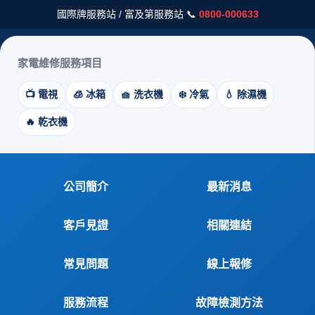
國際牌服務站 / 富及第服務站 📞
0800-000633
家電維修服務項目
📺 電視
🧊 冰箱
🧺 洗衣機
❄️ 冷氣
💧 除濕機
🔥 乾衣機
公司簡介
最新消息
客戶見證
相關連結
常見問題
線上報修
服務流程
故障檢測方法