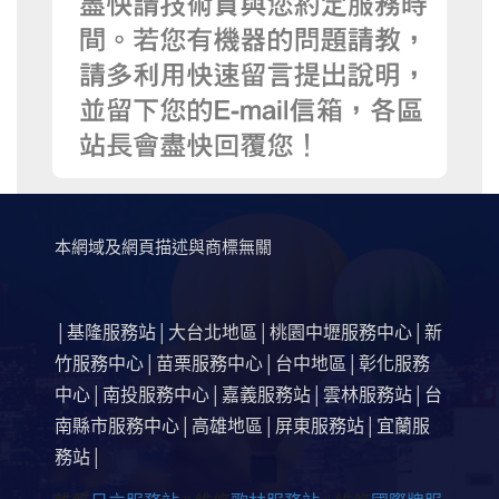
本網域及網頁描述與商標無關
基隆服務站
大台北地區
桃園中壢服務中心
新
│
│
│
│
竹服務中心
苗栗服務中心
台中地區
彰化服務
│
│
│
中心
南投服務中心
嘉義服務站
雲林服務站
台
│
│
│
│
南縣市服務中心
高雄地區
屏東服務站
宜蘭服
│
│
│
務站
│