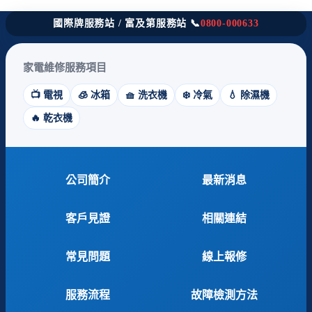
國際牌服務站 / 富及第服務站 📞
0800-000633
家電維修服務項目
📺 電視
🧊 冰箱
🧺 洗衣機
❄️ 冷氣
💧 除濕機
🔥 乾衣機
公司簡介
最新消息
客戶見證
相關連結
常見問題
線上報修
服務流程
故障檢測方法